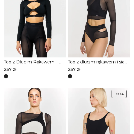
Top z Długim Rękawem – RUSH – Czarny
Top z długim rękawem i siateczką – ESSENTIAL – Czarny
257
zł
257
zł
Ten
Ten
produkt
produkt
ma
ma
-50%
wiele
wiele
wariantów.
wariantów.
Opcje
Opcje
można
można
wybrać
wybrać