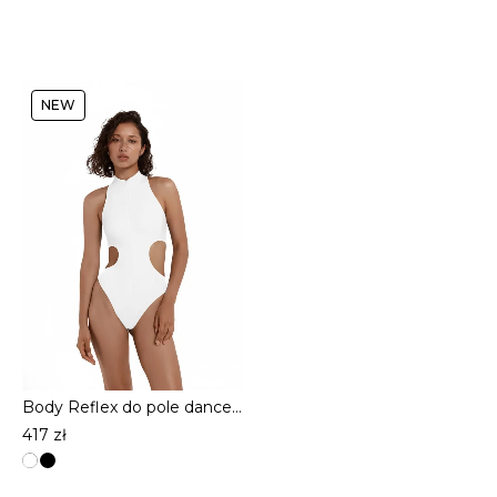
NEW
Pas do Pończoch z Siateczką – BURLESQUE SCENIC– Biały
Body Reflex do pole dance – antypoślizgowe z bikini, biały
417
zł
Ten
produkt